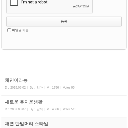
비밀글 기능
채연이라능
D :
2015.08.02
By :
엄마
V :
1756
Votes
93
새로운 유치운생활
D :
2007.03.07
By :
알이
V :
4866
Votes
513
채연 단발머리 스타일