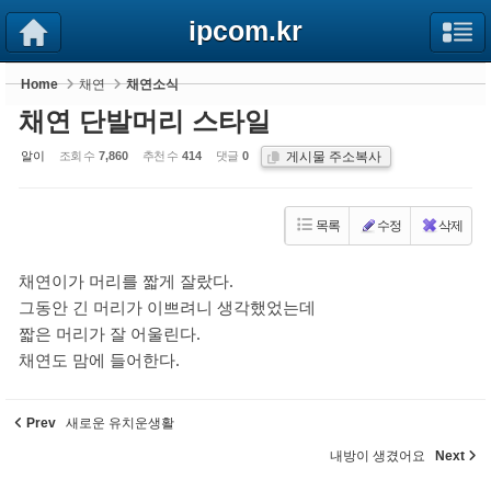
Sketchbook5, 스케치북5
Sketchbook5, 스케치북5
ipcom.kr
Home
채연
채연소식
채연 단발머리 스타일
게시물 주소복사
알이
조회 수
7,860
추천 수
414
댓글
0
목록
수정
삭제
채연이가 머리를 짧게 잘랐다.
그동안 긴 머리가 이쁘려니 생각했었는데
짧은 머리가 잘 어울린다.
채연도 맘에 들어한다.
Prev
새로운 유치운생활
내방이 생겼어요
Next