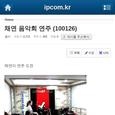
Sketchbook5, 스케치북5
Sketchbook5, 스케치북5
ipcom.kr
Home
채연 음악회 연주 (100126)
게시물 주소복사
알이
조회 수
2,713
추천 수
262
댓글
0
목록
수정
삭제
채연이 연주 도전