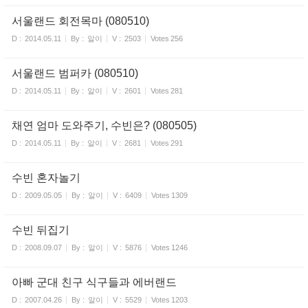
서울랜드 회전목마 (080510)
D :
2014.05.11
By :
알이
V :
2503
Votes
256
서울랜드 범퍼카 (080510)
D :
2014.05.11
By :
알이
V :
2601
Votes
281
채연 엄마 도와주기, 수빈은? (080505)
D :
2014.05.11
By :
알이
V :
2681
Votes
291
수빈 혼자놀기
D :
2009.05.05
By :
알이
V :
6409
Votes
1309
수빈 뒤집기
D :
2008.09.07
By :
알이
V :
5876
Votes
1246
아빠 군대 친구 식구들과 에버랜드
D :
2007.04.26
By :
알이
V :
5529
Votes
1203