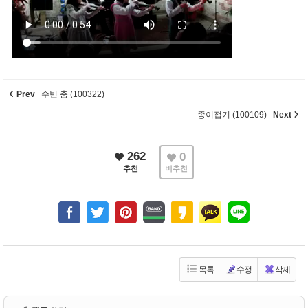
Prev
수빈 춤 (100322)
종이접기 (100109)
Next
262
0
추천
비추천
목록
수정
삭제